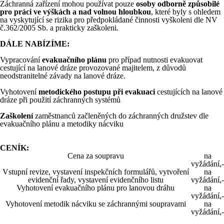
Záchranná zařízení mohou používat pouze
osoby odborně způsobilé
pro práci ve výškách a nad volnou hloubkou
, které byly s ohledem
na vyskytující se rizika pro předpokládané činnosti vyškoleni dle NV
č.362/2005 Sb. a prakticky zaškoleni.
DÁLE NABÍZÍME:
Vypracování
evakuačního plánu
pro případ nutnosti evakuovat
cestující na lanové dráze provozované majitelem, z důvodů
neodstranitelné závady na lanové dráze.
Vyhotovení
metodického postupu při evakuaci
cestujících na lanové
dráze při použití záchranných systémů
Zaškolení
zaměstnanců začleněných do záchranných družstev dle
evakuačního plánu a metodiky nácviku
CENÍK:
Cena za soupravu
na
vyžádání,-
Vstupní revize, vystavení inspekčních formulářů, vytvoření
na
evidenční řady, vystavení evidenčního listu
vyžádání,-
Vyhotovení evakuačního plánu pro lanovou dráhu
na
vyžádání,-
Vyhotovení metodik nácviku se záchrannými soupravami
na
vyžádání,-