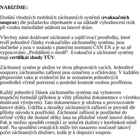
NABÍZÍME:
Dodání vhodných mobilních záchranných systémů (
evakuačních
souprav
) dle požadavku objednatele a na základě vyhodnocení rizik
při vzniku mimořádné události na lanové dráze.
Všechny námi dodávané záchranné a zajišťovací prostředky, které
tvoří jednotlivé články evakuačního záchranného systému, jsou
slučitelné a jsou v souladu s platnými normami ČSN EN a je na ně
vypracováno „Prohlášení o shodě“. Evakuační a záchranné systémy
mají
certifikát shody TÜV
.
Záchranný systém je uložen ve dvou přepravních vacích. Jednotlivé
soupravy záchranného zařízení jsou označeny a očíslovány. V každém
přepravním vaku je evidenční list se seznamem jednotlivých
prostředků včetně potvrzení o poslední kontrole osobou pověřenou.
Každý jednotlivý článek záchranného systému má vyhotoven
inspekční formulář (přílohou je vždy příslušná dokumentace o výrobku
dodávaná výrobcem). Tato dokumentace je uložena u provozovatele
lanové dráhy. Údržba a zkoušky záchranných zařízení se provádí dle
přílohy návodu k používání. Záchranné zařízení je použitelné do
určené výšky dle dodané délky lana na příslušné visuté lanové dráze.
Pak je možno spouštět cestující ze sedaček (kabin) v kterémkoli místě
tratě. Na spouštění cestujících může být nasazeno současně takový
počet záchranných družstev, kolik je k dispozici souprav.