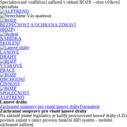
Specializované vzdělávací zařízení v oblasti BOZP – obor výškový
specialista
BEZPEČNOST A OCHRANA ZDRAVÍ
(BOZP)
NABÍDKA
ŠKOLENÍ
LANOVÉ
DRÁHY
VÝŠKOVÉ
PRÁCE
OBCHODNÍ
ČINNOST
SPOLEČNOST
ALPTREND
Lanové dráhy
Záchranné soupravy pro visuté lanové dráhy
Fotogalerie
Záchranné soupravy pro visuté lanové dráhy
Na základě platné legislativy je každý provozovatel lanové dráhy (LD)
povinen zajistit v rámci provozu funkční dílčí systém – mobilní
záchranné zařízení.