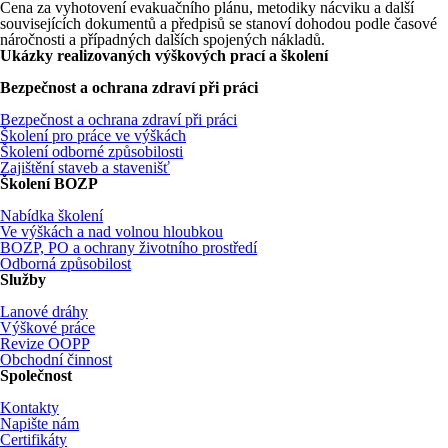
Cena za vyhotovení evakuačního plánu, metodiky nácviku a další
souvisejících dokumentů a předpisů se stanoví dohodou podle časové
náročnosti a případných dalších spojených nákladů.
Ukázky realizovaných výškových prací a školení
Bezpečnost a ochrana zdraví při práci
Bezpečnost a ochrana zdraví při práci
Školení pro práce ve výškách
Školení odborné způsobilosti
Zajištění staveb a stavenišť
Školení BOZP
Nabídka školení
Ve výškách a nad volnou hloubkou
BOZP, PO a ochrany životního prostředí
Odborná způsobilost
Služby
Lanové dráhy
Výškové práce
Revize OOPP
Obchodní činnost
Společnost
Kontakty
Napište nám
Certifikáty