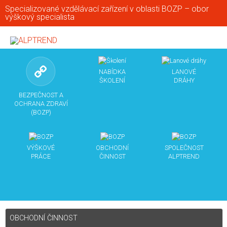
Specializované vzdělávací zařízení v oblasti BOZP – obor
výškový specialista
NABÍDKA
LANOVÉ
ŠKOLENÍ
DRÁHY
BEZPEČNOST A
OCHRANA ZDRAVÍ
(BOZP)
VÝŠKOVÉ
OBCHODNÍ
SPOLEČNOST
PRÁCE
ČINNOST
ALPTREND
OBCHODNÍ ČINNOST