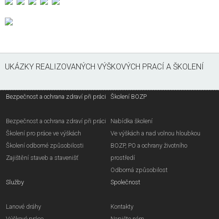
UKÁZKY REALIZOVANÝCH VÝŠKOVÝCH PRACÍ A ŠKOLENÍ
Bezpečnost a ochrana zdraví při práci
Školení BOZP
Bezpečnost a ochrana zdraví při práci
Nabídka školení
Školení pro práce ve výškách
Ve výškách a nad volnou hloubkou
Školení odborné způsobilosti
BOZP, PO a ochrany životního
Zajištění staveb a stavenišť
prostředí
Odborná způsobilost
Služby
Společnost
Lanové dráhy
Kontakty
Výškové práce
Napište nám